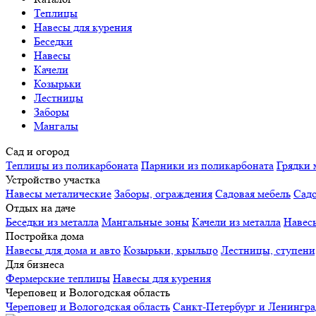
Теплицы
Навесы для курения
Беседки
Навесы
Качели
Козырьки
Лестницы
Заборы
Мангалы
Сад и огород
Теплицы из поликарбоната
Парники из поликарбоната
Грядки 
Устройство участка
Навесы металические
Заборы, ограждения
Садовая мебель
Сад
Отдых на даче
Беседки из металла
Мангальные зоны
Качели из металла
Навес
Постройка дома
Навесы для дома и авто
Козырьки, крыльцо
Лестницы, ступени
Для бизнеса
Фермерские теплицы
Навесы для курения
Череповец и Вологодская область
Череповец и Вологодская область
Санкт-Петербург и Ленингра