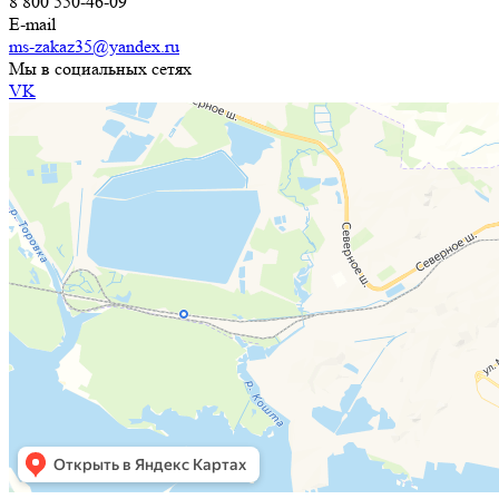
8 800 550-46-09
E-mail
ms-zakaz35@yandex.ru
Мы в социальных сетях
VK