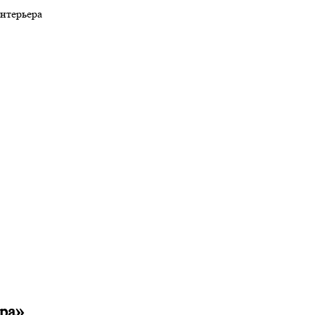
нтерьера
в
ра»