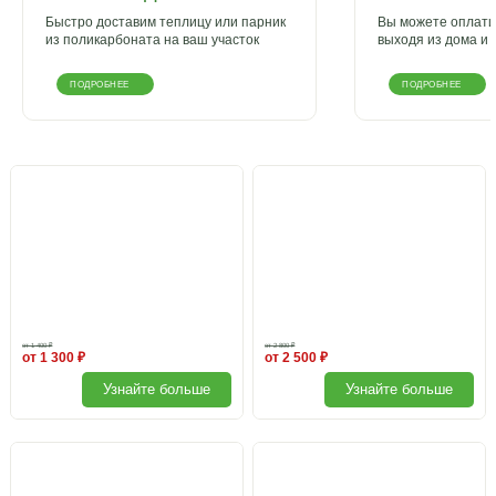
Быстро доставим теплицу или парник
Вы можете оплатит
из поликарбоната на ваш участок
выходя из дома и 
ПОДРОБНЕЕ
ПОДРОБНЕЕ
от 1 400 ₽
от 2 800 ₽
от 1 300 ₽
от 2 500 ₽
Узнайте больше
Узнайте больше
Боковая форточка
Автомат для проветривания