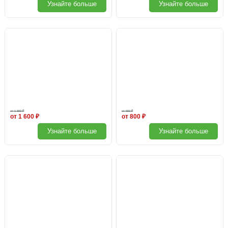
Узнайте больше
Узнайте больше
Перфолента для поликарбоната
Лента для поликарбоната
от 1 800 ₽
от 900 ₽
от 1 600 ₽
от 800 ₽
Узнайте больше
Узнайте больше
Грунтозацепы (якоря)
Крепеж для бруса